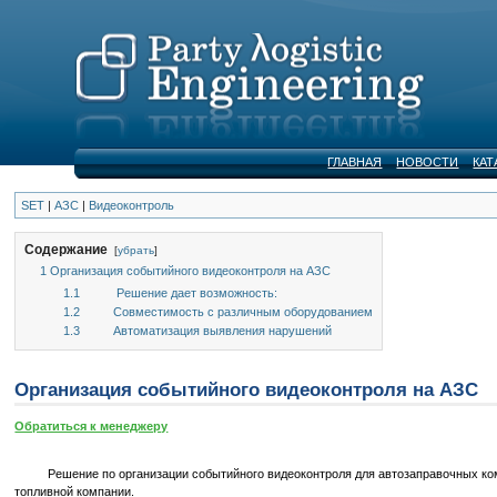
ГЛАВНАЯ
НОВОСТИ
КАТ
SET
|
АЗС
|
Видеоконтроль
Содержание
[
убрать
]
1
Организация событийного видеоконтроля на АЗС
1.1
Решение дает возможность:
1.2
Совместимость с различным оборудованием
1.3
Автоматизация выявления нарушений
Организация событийного видеоконтроля на АЗС
Обратиться к менеджеру
Решение по организации событийного видеоконтроля для автозаправочных компле
топливной компании.