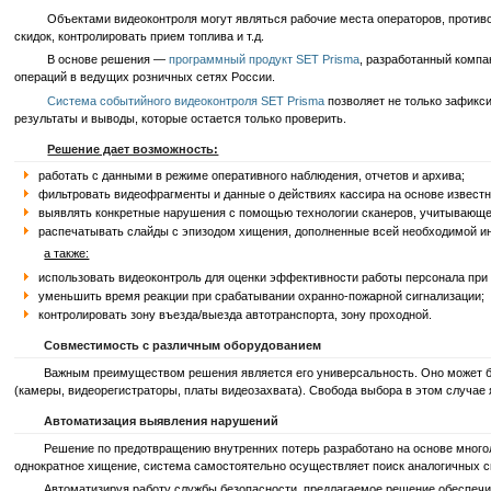
Объектами видеоконтроля могут являться рабочие места операторов, противокр
скидок, контролировать прием топлива и т.д.
В основе решения —
программный продукт SET Prisma
, разработанный комп
операций в ведущих розничных сетях России.
Система событийного видеоконтроля SET Prisma
позволяет не только зафикс
результаты и выводы, которые остается только проверить.
Решение дает возможность:
работать с данными в режиме оперативного наблюдения, отчетов и архива;
фильтровать видеофрагменты и данные о действиях кассира на основе извест
выявлять конкретные нарушения с помощью технологии сканеров, учитывающей
распечатывать слайды с эпизодом хищения, дополненные всей необходимой ин
а также:
использовать видеоконтроль для оценки эффективности работы персонала при
уменьшить время реакции при срабатывании охранно-пожарной сигнализации;
контролировать зону въезда/выезда автотранспорта, зону проходной.
Совместимость с различным оборудованием
Важным преимуществом решения является его универсальность. Оно может быть
(камеры, видеорегистраторы, платы видеозахвата). Свобода выбора в этом случа
Автоматизация выявления нарушений
Решение по предотвращению внутренних потерь разработано на основе многолет
однократное хищение, система самостоятельно осуществляет поиск аналогичных 
Автоматизируя работу службы безопасности, предлагаемое решение обеспечивае