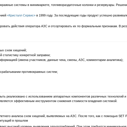
ажные системы в минимаркете, топливораздаточные колонки и резервуары. Решение
анией
«Кристалл Сервис»
в 1999 году. За последующие годы продукт успешно развивал
ировать действия оператора АЗС и отсортировать их по формальным признакам. В ре
ных схем хищений;
 статистику конкретной заправки;
формацией (имена участников, данные чека, смены, АЗС, комментарии аналитика);
 срабатывании противокражных систем;
 реализовано с использованием аппаратных компонентов различных технологий и 
е является эффективным инструментом снижения стоимости владения системой.
него анализа схем хищений, выявляемых на АЗС. После того, как с помощью SET P
ситуаций в прошлом
т высокий уровень выявления злоупотреблений. При этом требуется минимальное у