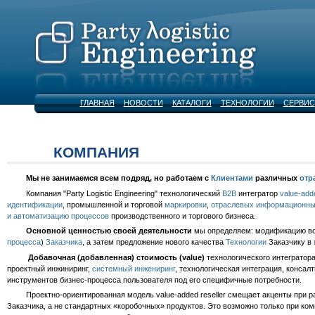
ГЛАВНАЯ
НОВОСТИ
КАТАЛОГИ
ТЕХНОЛОГИИ
СЕРВИС
КОМПАНИЯ
Мы не занимаемся всем подряд, но работаем с
Клиентами
различных
отр
Компания "Party Logistic Engineering" технологический
B2B
интегратор
value-adde
идентификации
, промышленной и торговой
маркировки
,
отраслевых информационны
и автоматизацию процессов
производственного и торгового бизнеса.
Основной ценностью своей деятельности
мы определяем: модификацию в
процесса
)
Заказчика
, а затем предложение нового качества
Технологии
Заказчику в
Добавочная (добавленная) стоимость (value)
технологического интегратор
проектный инжиниринг,
системный инжениринг
, технологическая интеграция, консал
инструментов бизнес-процесса пользователя под его специфичные потребности.
Проектно-ориентированная модель value-added reseller смещает акценты при ра
Заказчика, а не стандартных «коробочных» продуктов. Это возможно только при ко