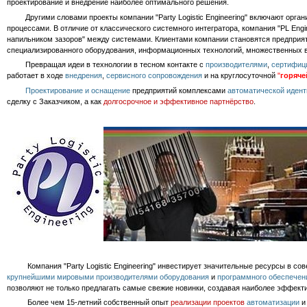
проектирование и внедрение наиболее оптимального решения.
Другими словами проекты компании "Party Logistic Engineering" включают органи
процессами. В отличие от классического системного интегратора, компания "PL Engi
напильником зазоров" между системами. Клиентами компании становятся предприят
специализированного оборудования, информационных технологий, множественных 
Превращая идеи в технологии в тесном контакте с
производителями
,
сертифиц
работает в ходе
внедрения
,
сервисного сопровождения
и на круглосуточной
"
горяче
Проектирование и оснащение
предприятий комплексами
автоматической иден
сделку с Заказчиком, а как
долгосрочное и эффективное партнёрство
.
Компания "Party Logistic Engineering" инвестирует значительные ресурсы в сове
крупнейшими мировыми производителями
оборудования
и
программного обеспечен
позволяют не только предлагать самые свежие новинки, создавая наиболее эффек
Более чем 15-летний собственный опыт
реализации
проектов
автоматизации
и