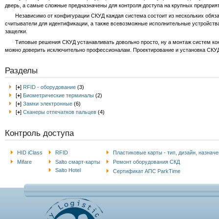
дверь, а самые сложные предназначены для контроля доступа на крупных предприятия
Независимо от конфигурации СКУД каждая система состоит из нескольких обязат
считыватели для идентификации, а также всевозможные исполнительные устройства
защелки.
Типовые решения СКУД устанавливать довольно просто, ну а монтаж систем конт
можно доверить исключительно профессионалам. Проектирование и установка СКУД 
Разделы
[
+
]
RFID - оборудование
(3)
[
+
]
Биометрические терминалы
(2)
[
+
]
Замки электронные
(6)
[
+
]
Сканеры отпечатков пальцев
(4)
Контроль доступа
HID iClass
RFID
Пластиковые карты - тип, дизайн, назнач
Mifare
Salto cмарт-карты
Ремонт оборудования СКД
Salto Hotel
Сертификат АПС ParkTime