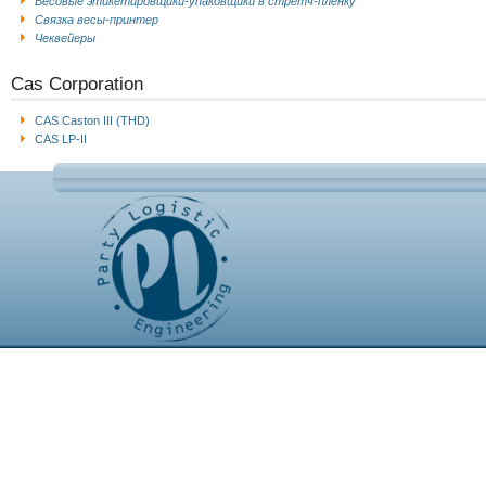
Весовые этикетировщики-упаковщики в стретч-пленку
Связка весы-принтер
Чеквейеры
Cas Corporation
CAS Caston III (THD)
CAS LP-II