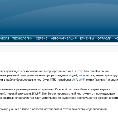
АЛОГИ
ТЕХНОЛОГИИ
СЕРВИС
АВТОМАТИЗАЦИЯ
КЛИЕНТЫ
ОТРАСЛИ
К
 определяющих местоположение в корпоративных Wi-Fi сетях. Миссия Компании
чных решений позиционирования при размещении людей, имущества, инвентаря и дру
ет в работе беспроводные ноутбуки, КПК, телефоны
VoIP
,
Wi-Fi
метки (датчики) и друг
спечения в режиме реального времени. Основой системы были - родина первых
ия), первый визуальный Wi-Fi Site Survey программный инструмент, и последующее
те опытных специалистов дает устойчивое конкурентное преимущество сегодня и завт
оманд ученых в мире в области матанализа и статистического моделирования: