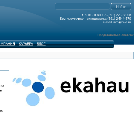
г. КРАСНОЯРСК (391) 226-88-08
Круглосуточная техподдержка (391) 2-544-370
e-mail: info@pl-e.ru
Представиться системе
ОМПАНИЯ
КАРЬЕРА
БЛОГ
гих
ие
ра.