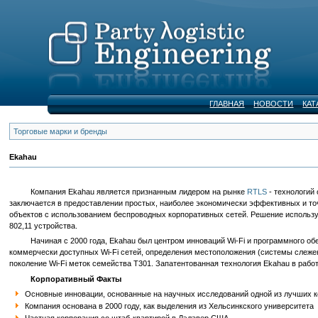
ГЛАВНАЯ
НОВОСТИ
КАТ
Торговые марки и бренды
Ekahau
Компания Ekahau является признанным лидером на рынке
RTLS
- технологий
заключается в предоставлении простых, наиболее экономически эффективных и то
объектов с использованием беспроводных корпоративных сетей. Решение использу
802,11 устройства.
Начиная с 2000 года, Ekahau был центром инноваций Wi-Fi и программного обе
коммерчески доступных Wi-Fi сетей, определения местоположения (системы слежен
поколение Wi-Fi меток семейства T301. Запатентованная технология Ekahau в рабо
Корпоративный Факты
Основные инновации, основанные на научных исследований одной из лучших к
Компания основана в 2000 году, как выделения из Хельсинкского университета