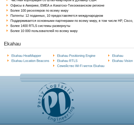
Частная корпорация со штаб-квартирой в Дэлавер США
Офисы в Америке, ЕМЕА и Азиатско-Тихоокеанском регионе
Более 100 реселлеров по всему миру
Патенты: 12 поданных, 10 предоставляется международном
Поддерживается основными партнерами по всему миру, в том числе HP, Cisco, 
Более 1400 RTLS системы развернуты
Более 10 000 пользователей по всему миру
Ekahau
Ekahau HeatMapper
Ekahau Positioning Engine
Ekahau
Ekahau Location Beacons
Ekahau RTLS
Ekahau Vision
Семейство Wi-Fi меток Ekahau