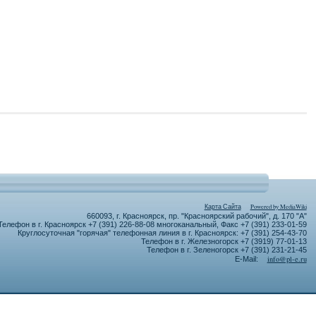
Карта Сайта
Powered by MediaWiki
660093, г. Красноярск, пр. "Красноярский рабочий", д. 170 "А"
Телефон в г. Красноярск +7 (391) 226-88-08 многоканальный, Факс +7 (391) 233-01-59
Круглосуточная "горячая" телефонная линия в г. Красноярск: +7 (391) 254-43-70
Телефон в г. Железногорск +7 (3919) 77-01-13
Телефон в г. Зеленогорск +7 (391) 231-21-45
info@pl-e.ru
E-Mail: