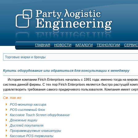
ГЛАВНАЯ
НОВОСТИ
КАТАЛОГИ
ТЕХНОЛОГИИ
СЕРВИС
Торговые марки и бренды
Купить оборудование или обратиться для консультации к менеджеру
История компании Firich Enterprises началась с 1991 года: именно тогда на миро
система данной фирмы. С тех пор Firich Enterprises является быстро растущей к
удовлетворить требования самого придирчивого пользователя. Компания имеет серт
См. так же
POS-монитор кассира
POS-системный блок
Кассовое Touch Screen оборудование
Денежные ящики
Дисплей покупателя
Программируемые клавиатуры
Кассовые POS-терминалы