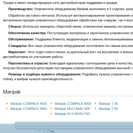
Турции и имеет международную сеть дистрибьюторов поддержки и продаж.
Производство:
Упаковочное оборудование Maripak выполнено в 5 отделах: разра
Обработка листового металла: Используя автоматизированное проектирование и т
металлоконструкции упаковочного оборудования обработаны как снаружи, так и внут
Сборка:
Используя принципы сборочной линии, упаковочные машины построен
Обеспечение качества:
Поступающие материалы и законченное упаковочное об
Обслуживание:
Поддержка Клиента, модернизация и замена легкоизнашиваемы
Стандарты:
Все наше упаковочное оборудование изготовлено по самым высоки
Маркетинг:
Этот отдел ответственен за длительный рост на внутренних и внешн
дистрибъютеров по улучшению работы.
Перспективы в отрасли:
Благодаря идеальному соотношению цены и качества, 
получил безупречную репутацию поставщика упаковочного оборудования высокой с
Помощь в подборе нужного оборудования:
Подобрать нужное упаковочное т
плёнку и выбрав нужную производительность.
Maripak
Maripak COMPACK 4500
Maripak COMPACK 8000
Maripak T 40
Maripak COMPACK 5800
Maripak MULTIMAC 80P
Maripak T 80
Maripak RLS 58/45+T40