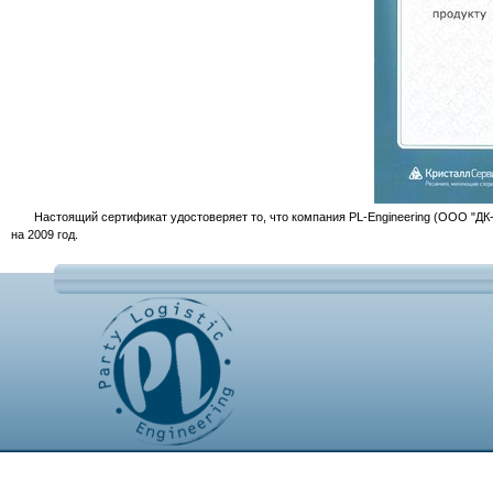
Настоящий сертификат удостоверяет то, что компания PL-Engineering (ООО "ДК-В
на 2009 год.