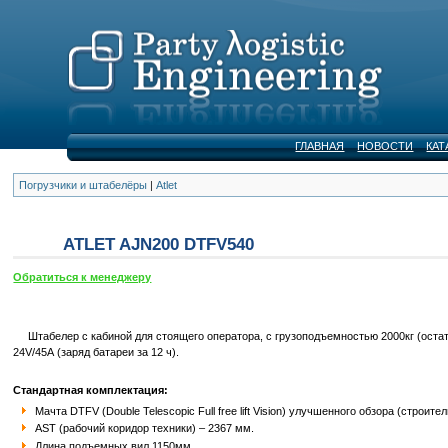
ГЛАВНАЯ
НОВОСТИ
КАТ
Погрузчики и штабелёры
|
Atlet
ATLET AJN200 DTFV540
Обратиться к менеджеру
Штабелер с кабиной для стоящего оператора, с грузоподъемностью 2000кг (остато
24V/45А (заряд батареи за 12 ч).
Стандартная комплектация:
Мачта DTFV (Double Telescopic Full free lift Vision) улучшенного обзора (строит
AST (рабочий коридор техники) – 2367 мм.
Длина подъемных вил 1150мм.