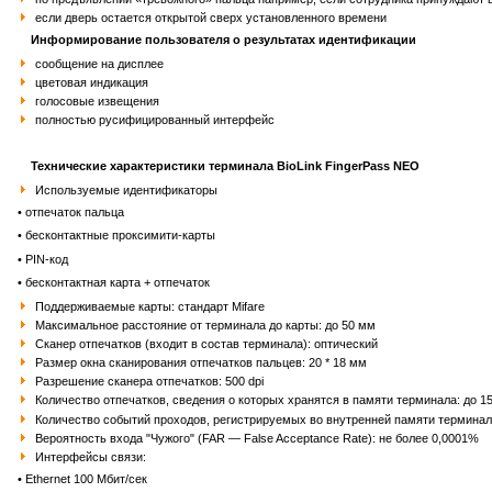
если дверь остается открытой сверх установленного времени
Информирование пользователя о результатах идентификации
сообщение на дисплее
цветовая индикация
голосовые извещения
полностью русифицированный интерфейс
Технические характеристики терминала BioLink FingerPass NEO
Используемые идентификаторы
• отпечаток пальца
• бесконтактные проксимити-карты
• PIN-код
• бесконтактная карта + отпечаток
Поддерживаемые карты: стандарт Mifare
Максимальное расстояние от терминала до карты: до 50 мм
Сканер отпечатков (входит в состав терминала): оптический
Размер окна сканирования отпечатков пальцев: 20 * 18 мм
Разрешение сканера отпечатков: 500 dpi
Количество отпечатков, сведения о которых хранятся в памяти терминала: до 1
Количество событий проходов, регистрируемых во внутренней памяти терминала
Вероятность входа "Чужого" (FAR — False Acceptance Rate): не более 0,0001%
Интерфейсы связи:
• Ethernet 100 Mбит/сек