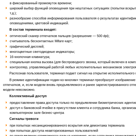
в фиксированный промежуток времени;
широкий выбор функций оповещения при нештатных ситуациях (попытки вскрыт
т.д.);
разнообразие cпособов информирования пользователя о результатах идентифи
оповещениями, цветовой индикацией.
В состав терминала входят:
оптический сканер отпечатков пальцев (разрешение — 500 dpi);
считыватель бесконтактных Mifare-карт;
графический дисплей;
многоцветные светодиодные индикаторы;
16-кнопочная клавиатура;
специальная кнопка вызова (для беспроводного звонка, который включен в комп
контроллер, управляющий работой любых исполнительных механизмов электромаг
Распознав пользователя, терминал подает сигнал на открытие исполнительного ме
В режиме идентификации «один-ко-многим» терминал преобразует изображение о
отпечатков, и, если модели вновь предъявляемого и ранее зарегистрированного отп
модели невозможно.
Коллективный доступ
предоставление права доступа только по предъявлении биометрических идент
доступ к банковской ячейке в присутствии клиента и сотрудника банка, органи
компьютерном зале бизнес-центра
Сигналы тревоги
при попытках несанкционированного вскрытия или демонтажа терминала
при попытках доступа неавторизованных пользователей
по предъявлении «тревожного» пальца например, если сотрудника принуждают