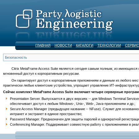
ГЛАВНАЯ
НОВОСТИ
КАТАЛОГИ
ТЕХНОЛОГИИ
СЕРВИС
Безопасность
Citrix MetaFrame Access Suite является сегодня самым полным, из имеющихся н
мгновенный доступ к корпоративным ресурсам.
Он гарантирует доступ к корпоративным приложениям и данным из любого места
практически любые клиентские устройства, упрощает управление ИТ-инфраструктуро
Сейчас комплект MetaFrame Access Suite включает четыре серверные програ
Presentation Server. Выпускается в двух версиях -- для Windows Terminal Servi
обеспечивает доступ к любым Windows-, Unix-, Web-, Java-приложениям и др.;
Secure Access Manager (предыдущее название -- NFuse). Служит для основанно
интранет и экстранет в единое пространство;
Password Manager. Предназначен для защиты паролей и однократной регистраци
Conferencing Manager. Поддерживает совместную работу с приложениями в реаль