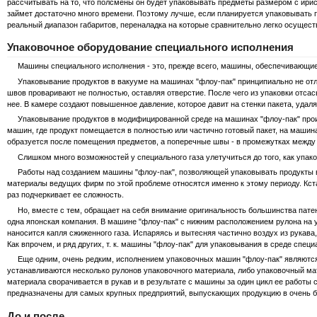
рассчитывать на то, что полсмены он будет упаковывать предметы размером с ириск
займет достаточно много времени. Поэтому лучше, если планируется упаковывать 
реальный диапазон габаритов, переналадка на которые сравнительно легко осущест
Упаковочное оборудование специального исполнения
Машины специального исполнения - это, прежде всего, машины, обеспечивающие с
Упаковывание продуктов в вакууме на машинах "флоу-пак" принципиально не отли
швов проваривают не полностью, оставляя отверстие. После чего из упаковки отса
нее. В камере создают повышенное давление, которое давит на стенки пакета, уда
Упаковывание продуктов в модифицированной среде на машинах "флоу-пак" произво
машин, где продукт помещается в полностью или частично готовый пакет, на машин
образуется после помещения предметов, а поперечные швы - в промежутках между
Слишком много возможностей у специального газа улетучиться до того, как упаков
Работы над созданием машины "флоу-пак", позволяющей упаковывать продукты в ср
материалы ведущих фирм по этой проблеме относятся именно к этому периоду. Кст
раз подчеркивает ее сложность.
Но, вместе с тем, обращает на себя внимание оригинальность большинства патен
одна японская компания. В машине "флоу-пак" с нижним расположением рулона на
наносится капля сжиженного газа. Испаряясь и вытесняя частично воздух из рукава,
Как впрочем, и ряд других, т. к. машины "флоу-пак" для упаковывания в среде специ
Еще одним, очень редким, исполнением упаковочных машин "флоу-пак" являются 
устанавливаются несколько рулонов упаковочного материала, либо упаковочный мат
материала сворачивается в рукав и в результате с машины за один цикл ее работы 
предназначены для самых крупных предприятий, выпускающих продукцию в очень 
До и после