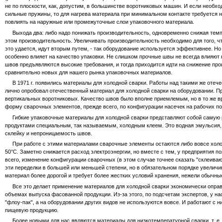
не по плоскости, как, допустим, в большинстве воротниковых машин. И если необх
сильные пружины, то для нагрева материала при минимальном контакте требуется на
повлиять на наружные или промежуточные слои упаковочного материала.
Выхода два: либо надо понижать производительность, одновременно снижая темпе
этом производительность. Увеличивать производительность необходимо для того, чт
это удается, идут вторым путем, - так оборудование используется эффективнее. Но
особенно влияет на качество упаковки. Не слишком прочные швы не всегда влияют 
швов предъявляются высокие требования, и тогда приходится идти на снижение пр
сравнительно новых для нашего рынка упаковочных материалов.
В 1971 г. появились материалы для холодной сварки. Работы над такими же отечест
лично опробовал отечественный материал для холодной сварки на оборудовании. Пр
вертикальных воротниковых. Качество швов было вполне приемлемым, но в то же в
форму сварочных элементов, прежде всего, по конфигурации насечек на рабочих по
Гибкие упаковочные материалы для холодной сварки представляют собой самую р
продуктами специальным, так называемым, холодным клеем. Это водная эмульсия, 
склейку и непроницаемость швов.
При работе с этими материалами сварочные элементы остаются либо вовсе холодн
50°С. Заметно снижается расход электроэнергии, но вместе с тем, у предприятия 
всего, изменение конфигурации сварочных (в этом случае точнее сказать "склеива
эти переделки в большей или меньшей степени, но в обязательном порядке увелич
материал более дорогой и требует более жестких условий хранения, нежели обыч
Все это делает применение материалов для холодной сварки экономически оправ
объемах выпуска фасованной продукции. Из-за этого, по подсчетам экспертов, у н
"флоу-пак", а на оборудовании других видов не используются вовсе. И работают с н
пищевую продукцию.
Более новыми для нас являются материалы для низкотемпературной сварки, т. е. те