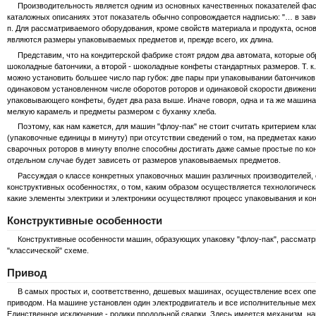
Производительность является одним из основных качественных показателей фасо
каталожных описаниях этот показатель обычно сопровождается надписью: "… в завис
п. Для рассматриваемого оборудования, кроме свойств материала и продукта, осн
являются размеры упаковываемых предметов и, прежде всего, их длина.
Представим, что на кондитерской фабрике стоят рядом два автомата, которые обр
шоколадные батончики, а второй - шоколадные конфеты стандартных размеров. Т. к.
можно установить большее число пар губок: две пары при упаковывании батончиков 
одинаковом установленном числе оборотов роторов и одинаковой скорости движени
упаковывающего конфеты, будет два раза выше. Иначе говоря, одна и та же машин
мелкую карамель и предметы размером с буханку хлеба.
Поэтому, как нам кажется, для машин "флоу-пак" не стоит считать критерием кл
(упаковочные единицы в минуту) при отсутствии сведений о том, на предметах каки
сварочных роторов в минуту вполне способны достигать даже самые простые по ко
отдельном случае будет зависеть от размеров упаковываемых предметов.
Рассуждая о классе конкретных упаковочных машин различных производителей, ср
конструктивных особенностях, о том, каким образом осуществляется технологическа
какие элементы электрики и электроники осуществляют процесс упаковывания и ко
Конструктивные особенности
Конструктивные особенности машин, образующих упаковку "флоу-пак", рассматр
"классической" схеме.
Привод
В самых простых и, соответственно, дешевых машинах, осуществление всех опе
приводом. На машине установлен один электродвигатель и все исполнительные ме
Единственное исключение - ролики продольной сварки. Здесь имеется механизм, н