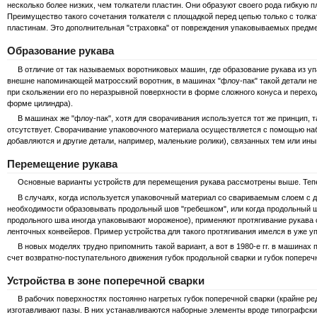
несколько более низких, чем толкатели пластин. Они образуют своего рода гибкую 
Преимущество такого сочетания толкателя с площадкой перед цепью только с толка
пластинам. Это дополнительная "страховка" от повреждения упаковываемых предме
Образование рукава
В отличие от так называемых воротниковых машин, где образование рукава из уп
внешне напоминающей матросский воротник, в машинах "флоу-пак" такой детали не
при скольжении его по неразрывной поверхности в форме сложного конуса и перехо
форме цилиндра).
В машинах же "флоу-пак", хотя для сворачивания используется тот же принцип, 
отсутствует. Сворачивание упаковочного материала осуществляется с помощью на
добавляются и другие детали, например, маленькие ролики), связанных тем или ин
Перемещение рукава
Основные варианты устройств для перемещения рукава рассмотрены выше. Тепер
В случаях, когда используется упаковочный материал со свариваемым слоем с дв
необходимости образовывать продольный шов "гребешком", или когда продольный ш
продольного шва иногда упаковывают мороженое), применяют протягивание рукав
ленточных конвейеров. Пример устройства для такого протягивания имелся в уже 
В новых моделях трудно припомнить такой вариант, а вот в 1980-е гг. в машинах 
счет возвратно-поступательного движения губок продольной сварки и губок попереч
Устройства в зоне поперечной сварки
В рабочих поверхностях постоянно нагретых губок поперечной сварки (крайне ред
изготавливают пазы. В них устанавливаются наборные элементы вроде типографских