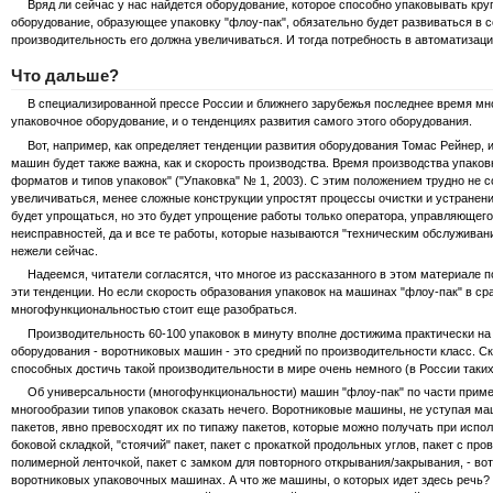
Вряд ли сейчас у нас найдется оборудование, которое способно упаковывать круп
оборудование, образующее упаковку "флоу-пак", обязательно будет развиваться в 
производительность его должна увеличиваться. И тогда потребность в автоматизаци
Что дальше?
В специализированной прессе России и ближнего зарубежья последнее время мно
упаковочное оборудование, и о тенденциях развития самого этого оборудования.
Вот, например, как определяет тенденции развития оборудования Томас Рейнер, ис
машин будет также важна, как и скорость производства. Время производства упако
форматов и типов упаковок" ("Упаковка" № 1, 2003). С этим положением трудно не с
увеличиваться, менее сложные конструкции упростят процессы очистки и устранен
будет упрощаться, но это будет упрощение работы только оператора, управляющего
неисправностей, да и все те работы, которые называются "техническим обслуживани
нежели сейчас.
Надеемся, читатели согласятся, что многое из рассказанного в этом материале п
эти тенденции. Но если скорость образования упаковок на машинах "флоу-пак" в ср
многофункциональностью стоит еще разобраться.
Производительность 60-100 упаковок в минуту вполне достижима практически на 
оборудования - воротниковых машин - это средний по производительности класс. С
способных достичь такой производительности в мире очень немного (в России таких
Об универсальности (многофункциональности) машин "флоу-пак" по части примене
многообразии типов упаковок сказать нечего. Воротниковые машины, не уступая м
пакетов, явно превосходят их по типажу пакетов, которые можно получать при испол
боковой складкой, "стоячий" пакет, пакет с прокаткой продольных углов, пакет с пр
полимерной ленточкой, пакет с замком для повторного открывания/закрывания, - во
воротниковых упаковочных машинах. А что же машины, о которых идет здесь речь? 