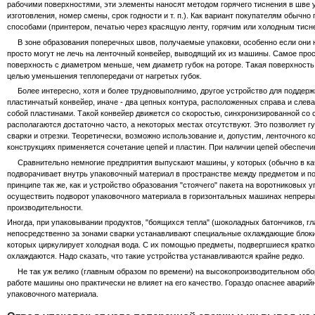
рабочими поверхностями, эти элементы наносят методом горячего тиснения в шве
изготовления, номер смены, срок годности и т. п.). Как вариант покупателям обыч
способами (принтером, печатью через красящую ленту, горячим или холодным тиснен
В зоне образования поперечных швов, получаемые упаковки, особенно если они н
просто могут не лечь на ленточный конвейер, выводящий их из машины. Самое про
поверхность с диаметром меньше, чем диаметр губок на роторе. Такая поверхность
целью уменьшения теплопередачи от нагретых губок.
Более интересно, хотя и более трудновыполнимо, другое устройство для поддержк
пластинчатый конвейер, иначе - два цепных контура, расположенных справа и слев
собой пластинами. Такой конвейер движется со скоростью, синхронизированной со
располагаются достаточно часто, а некоторых местах отсутствуют. Это позволяет 
сварки и отрезки. Теоретически, возможно использование и, допустим, ленточного к
конструкциях применяется сочетание цепей и пластин. При наличии цепей обеспечив
Сравнительно немногие предприятия выпускают машины, у которых (обычно в каче
подворачивает внутрь упаковочный материал в пространстве между предметом и по
принципе так же, как и устройство образования "стоячего" пакета на воротниковых 
осуществить подворот упаковочного материала в горизонтальных машинах непреры
производительности.
Иногда, при упаковывании продуктов, "боящихся тепла" (шоколадных батончиков, г
непосредственно за зонами сварки устанавливают специальные охлаждающие блоки.
которых циркулирует холодная вода. С их помощью предметы, подвергшиеся кратко
охлаждаются. Надо сказать, что такие устройства устанавливаются крайне редко.
Не так уж велико (главным образом по времени) на высокопроизводительном обору
работе машины оно практически не влияет на его качество. Гораздо опаснее аварий
упаковочного материала.