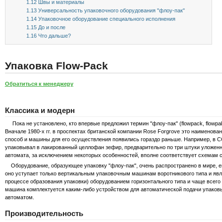
1.12
Швы и материалы
1.13
Универсальность упаковочного оборудования "флоу-пак"
1.14
Упаковочное оборудование специального исполнения
1.15
До и после
1.16
Что дальше?
Упаковка Flow-Pack
Обратиться к менеджеру
Классика и модерн
Пока не установлено, кто впервые предложил термин "флоу-пак" (flowpack, flowpak,
Вначале 1980-х гг. в проспектах британской компании Rose Forgrove это наименов
способ и машины для его осуществления появились гораздо раньше. Например, в СС
упаковывал в лакированный целлофан зефир, предварительно по три штуки уложенн
автомата, за исключением некоторых особенностей, вполне соответствует схемам 
Оборудование, образующее упаковку "флоу-пак", очень распространено в мире, ег
оно уступает только вертикальным упаковочным машинам воротникового типа и явл
процессе образования упаковки) оборудованием горизонтального типа и чаще всего 
машина комплектуется каким-либо устройством для автоматической подачи упаков
автоматом.
Производительность