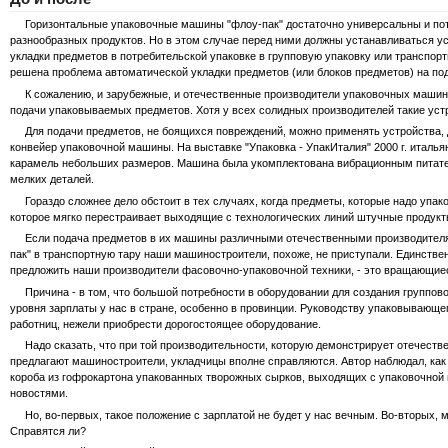
Горизонтальные упаковочные машины "флоу-пак" достаточно универсальны и потом
разнообразных продуктов. Но в этом случае перед ними должны устанавливаться у
укладки предметов в потребительской упаковке в групповую упаковку или транспортн
решена проблема автоматической укладки предметов (или блоков предметов) на по
К сожалению, и зарубежные, и отечественные производители упаковочных машин "
подачи упаковываемых предметов. Хотя у всех солидных производителей такие уст
Для подачи предметов, не боящихся повреждений, можно применять устройства, до
конвейер упаковочной машины. На выставке "Упаковка - УпакИталия" 2000 г. италь
карамель небольших размеров. Машина была укомплектована вибрационным питател
мелких деталей.
Гораздо сложнее дело обстоит в тех случаях, когда предметы, которые надо упако
которое мягко перестраивает выходящие с технологических линий штучные продукты
Если подача предметов в их машины различными отечественными производителями
пак" в транспортную тару наши машиностроители, похоже, не приступали. Единствен
предложить наши производители фасовочно-упаковочной техники, - это вращающие
Причина - в том, что большой потребности в оборудовании для создания групповой и
уровня зарплаты у нас в стране, особенно в провинции. Руководству упаковывающе
работниц, нежели приобрести дорогостоящее оборудование.
Надо сказать, что при той производительности, которую демонстрирует отечестве
предлагают машиностроители, укладчицы вполне справляются. Автор наблюдал, как 
короба из гофрокартона упакованных творожных сырков, выходящих с упаковочной 
новостями.
Но, во-первых, такое положение с зарплатой не будет у нас вечным. Во-вторых, мас
Справятся ли?