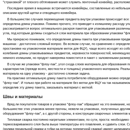
"страховкой" от плохого обтягивания может служить ленточный конвейер, располож
Последнее время в машинах встречаются конвейеры, составленные из небольших в
описании круглой щетки и отводящего конвейера.
В большинстве случаев перемещение предмета внутри упаковки происходит все же и
определена длина упаковки. Помимо прочего, это приводит к излишнему расходу упа
рассматривается вопрос оптимального раскроя пакетов для упаковывания различных
угла, под которым должны сходиться слои материала при образовании упаковки "фло
Мы прекрасно понимаем, что определение длины пакета при упаковывании предме
машинах - достаточно сложный вопрос. Во всяком случае, по сравнению с определени
простановке на упаковочном материале меток для ФЦУ), чаще всего исходят из соб
колебания длины упаковываемых предметов, неровности поверхностей, меняющуюся в
немного излишним, но продукт наверняка поместится в пакет с заложенными размер
В случае же упаковки "флоу-пак", угол схода слоев материала для образования п
характеристик (прежде всего, жесткости и толщины) упаковочного материала. Реальн
материала на одну упаковку - достаточно сложная задача.
На практике оптимальную длину пакета потребителю оборудования можно определ
"флоу-пак". И только при работе на материале без метки для ФЦУ на так называемом
определив эту длину пакета, заказывать материал с меткой.
Швы и материалы
Вряд ли покупатели товаров в упаковке "флоу-пак" обращают на это внимание, но 
большинстве этих упаковок менее прочны, нежели на упаковках, полученных другим
оборудования "флоу-пак", а с другой стороны, в конструкции сварочных элементов
Тепловая сварка постоянно нагретыми элементами, по сути, проста: необходимо н
термосвариваемого слоя была выше температуры его плавления, и сдавить слои. С
(ролики продольной сварки и губки на роторах поперечной сварки) имеют цилиндрич