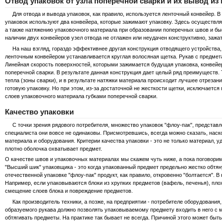
Отвод упаковок от узла поперечной сварки и их вывод и
Для отвода и вывода упаковок, как правило, используется ленточный конвейер. В 
упаковок используют два конвейера, которые зажимают упаковку. Здесь осуществля
а также натяжению упаковочного материала при образовании поперечных швов и быс
наличии двух конвейеров узел отвода не отлажен или неудачен конструктивно, зажа
На наш взгляд, гораздо эффективнее другая конструкция отводящего устройства,
ленточным конвейером устанавливается круглая волосяная щетка. Рукав с предмет
Линейная скорость поверхностей, которыми зажимается будущая упаковка, конвейер
поперечной сварки. В результате данная конструкция дает целый ряд преимуществ. 
тепла (зоны сварки), и в результате натяжки материала происходит лучшее отрезани
готовую упаковку. Но при этом, из-за достаточной не жесткости щетки, исключается
слоев упаковочного материала губками поперечной сварки.
Качество упаковки
С точки зрения рядового потребителя, множество упаковок "флоу-пак", представл
специалиста они вовсе не одинаковы. Присмотревшись, всегда можно сказать, нас
материала и оборудования. Критерии качества упаковки - это не только материал, уд
плотно оболочка охватывает предмет.
О качестве швов и упаковочных материалах мы скажем чуть ниже, а пока поговорим 
"Высший шик" упаковщика - это когда упакованный предмет предельно жестко обтя
отечественной упаковке "флоу-пак" продукт, как правило, откровенно "болтается". 
Например, если упаковываются блоки из хрупких предметов (вафель, печенья), пл
смещение слоев блока и повреждение предметов.
Как производитель техники, а позже, на предприятии - потребителе оборудования, 
образуемого рукава должно позволять упаковываемому предмету входить в него с
обтягивать предметы. На практике так бывает не всегда. Причиной этого может быт