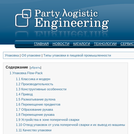
ГЛАВНАЯ
НОВОСТИ
КАТАЛОГИ
ТЕХНОЛОГИИ
СЕРВИС
Упаковка
|
Об упаковке
|
Типы упаковки в пищевой промышленности
Содержание
[
убрать
]
1
Упаковка Flow-Pack
1.1
Классика и модерн
1.2
Производительность
1.3
Конструктивные особенности
1.4
Привод
1.5
Разматывание рулона
1.6
Перемещение предметов
1.7
Образование рукава
1.8
Перемещение рукава
1.9
Устройства в зоне поперечной сварки
1.10
Отвод упаковок от узла поперечной сварки и их вывод из машины
1.11
Качество упаковки