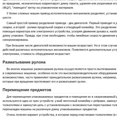
их вращение, незначительно корректирует длину пакета, удлиняя или укорачивая е
(ФЦУ), "ловящего" метку на упаковочном материале.
У более сложных машин привод исполнительных механизмов разделяют, устанавлив
шести.
Самый простой пример разделения привода - два двигателя. Первый приводит в д
сварки, а второй - ролики продольной сварки и отводящий конвейер. Это разделение
помощью вариатора или электронного устройства, ускоряя движение рукава и, наоб
длину упаковки. Правда, при этом необходимо, чтобы линейные скорости движения р
синхронизированы.
При большем числе двигателей возможности машин возрастают. Но в этом случае
действий различных исполнительных механизмов. Появляются дополнительные уст
электроники, стоимость оборудования возрастает.
Разматывание рулона
Во многих машинах разматывание рулона осуществляется просто вытягиванием уп
в современных машинах, особенно если это высокопроизводительное оборудован
возможностями, часто применяют принудительное разматывание рулона, например,
которые при вращении протягивают его и разматывают рулон.
Перемещение предметов
Для перемещения упаковываемых предметов и помещения их в сворачиваемый ру
используются одно из трех устройств: узкий ленточный конвейер с ребрами, замкн
толкателями и замкнутая цепь с установленными с возможностью перестановки толк
переналадки машины на различную длину упаковываемых предметов.
Очень полезен вариант устройства, в котором перед пластинами-толкателями (в 