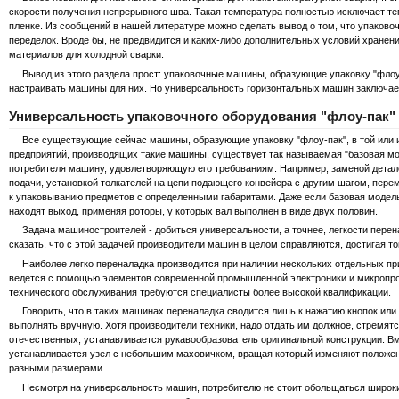
скорости получения непрерывного шва. Такая температура полностью исключает те
пленке. Из сообщений в нашей литературе можно сделать вывод о том, что упаков
переделок. Вроде бы, не предвидится и каких-либо дополнительных условий хранени
материалов для холодной сварки.
Вывод из этого раздела прост: упаковочные машины, образующие упаковку "флоу-
настраивать машины для них. Но универсальность горизонтальных машин заключает
Универсальность упаковочного оборудования "флоу-пак"
Все существующие сейчас машины, образующие упаковку "флоу-пак", в той или ино
предприятий, производящих такие машины, существует так называемая "базовая мод
потребителя машину, удовлетворяющую его требованиям. Например, заменой детал
подачи, установкой толкателей на цепи подающего конвейера с другим шагом, пер
к упаковыванию предметов с определенными габаритами. Даже если базовая модел
находят выход, применяя роторы, у которых вал выполнен в виде двух половин.
Задача машиностроителей - добиться универсальности, а точнее, легкости перена
сказать, что с этой задачей производители машин в целом справляются, достигая то
Наиболее легко переналадка производится при наличии нескольких отдельных прив
ведется с помощью элементов современной промышленной электроники и микропроце
технического обслуживания требуются специалисты более высокой квалификации.
Говорить, что в таких машинах переналадка сводится лишь к нажатию кнопок или п
выполнять вручную. Хотя производители техники, надо отдать им должное, стремятс
отечественных, устанавливается рукавообразователь оригинальной конструкции. Вм
устанавливается узел с небольшим маховичком, вращая который изменяют положен
разными размерами.
Несмотря на универсальность машин, потребителю не стоит обольщаться широким