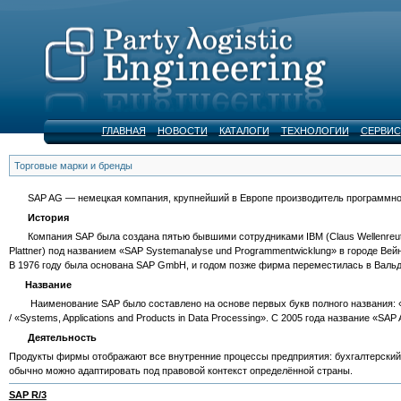
ГЛАВНАЯ
НОВОСТИ
КАТАЛОГИ
ТЕХНОЛОГИИ
СЕРВИС
Торговые марки и бренды
SAP AG — немецкая компания, крупнейший в Европе производитель программного
История
Компания SAP была создана пятью бывшими сотрудниками IBM (Claus Wellenreuther,
Plattner) под названием «SAP Systemanalyse und Programmentwicklung» в городе В
В 1976 году была основана SAP GmbH, и годом позже фирма переместилась в Валь
Название
Наименование SAP было составлено на основе первых букв полного названия: «Sys
/ «Systems, Applications and Products in Data Processing». С 2005 года название «
Деятельность
Продукты фирмы отображают все внутренние процессы предприятия: бухгалтерский у
обычно можно адаптировать под правовой контекст определённой страны.
SAP R/3