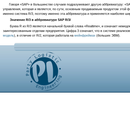
Говоря «SAP» в большинстве случаев подразумевают другую аббревиатуру: «SAP 
управления, которая и является, по сути, основным продаваемым продуктом этой фи
именно система R/3, поэтому именно эта аббревиатура и применяется наиболее ши
Значение R/3 в аббревиатуре SAP R/3/
Буква R из R/3 является начальной буквой слова «Realtime», и означает немедл
заинтересованным отделам предприятия. Цифра 3 означает, что в системе реализов
модель
), в отличие от R/2, которая работала на
мейнфреймах
(больших ЭВМ).