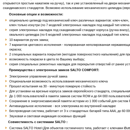
открывется простым нажатием на ручку), так и уже установленный на двери механи
скандинавского стандартов. Возможно использование механического цилиндра (евро
Основные опции и возможности:
опционально цилиндр под механический ключ различных вариантов: ключ-ключ, 
ключ только изнутри (по 7 моделей электронных накладок под каждый тип ключа
серия электронных накладок под скандинавский стандарт корпуса (ручка внизу)
овального цилиндра (по 6 моделей электронных накладок под каждый тип ключа
10 вариантов ручек замка;
7 вариантов цветового исполнения - полированная неполированная нержавеющая
окраска;
2 специальных варианта покрытия (методом поверхностного напыления) для пр
возможность покраски в цвета по Вашему выбору;
серия специальных ремонтных накладок для перекрытия отверстий от ранее уст
Преимущества с электронных замков SALTO COMFORT:
Электронное управление ручкой замка
Опциональная возможность использования механического ключа
Прошел испытания на 30 - минутную пожарную стойкость
Для установки на врезные корпуса замков европейского стандарта, специальна
До 1 000 пользователей в памяти замков систем ROM и до 64 000 пользователе
Сохранение в энергонезависимой памяти истории из 1 000 событий для систем
Антивандальное исполнение - вся электроника во внутренней накладке
Беспроводная система, работает от 3-х стандартных батарей типа ААА, до 60 0
Звуковая и световая индикация основных функций
Совместимость с системами SALTO :
Система SALTO Hotel (Для объектов гостиничного типа, работает с ключами iBu