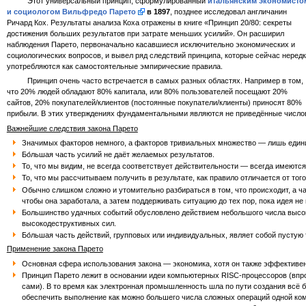
Этот универсальный принцип, сформулированный
итальянским экономисто
и социологом Вильфредо Парето
в 1897
, позднее исследовал англичанин
Ричард Кох. Результаты анализа Коха отражены в книге «Принцип 20/80: секреты
достижения больших результатов при затрате меньших усилий». Он расширил
наблюдения Парето, первоначально касавшиеся исключительно экономических и
социологических вопросов, и вывел ряд следствий принципа, которые сейчас неред
употребляются как самостоятельные эмпирические правила.
Принцип очень часто встречается в самых разных областях. Например в том,
что 20% людей обладают 80% капитала, или 80% пользователей посещают 20%
сайтов, 20% покупателей/клиентов (постоянные покупатели/клиенты) приносят 80%
прибыли. В этих утверждениях фундаментальными являются не приведённые числов
Важнейшие следствия закона Парето
Значимых факторов немного, а факторов тривиальных множество — лишь едини
Бо́льшая часть усилий не даёт желаемых результатов.
То, что мы видим, не всегда соответствует действительности — всегда имеютс
То, что мы рассчитываем получить в результате, как правило отличается от то
Обычно слишком сложно и утомительно разбираться в том, что происходит, а час
чтобы она заработала, а затем поддерживать ситуацию до тех пор, пока идея не
Большинство удачных событий обусловлено действием небольшого числа высок
высокодеструктивных сил.
Бо́льшая часть действий, групповых или индивидуальных, являет собой пустую 
Применение закона Парето
Основная сфера использования закона — экономика, хотя он также эффективен 
Принцип Парето лежит в основании идеи компьютерных RISC-процессоров (впроч
сами). В то время как электронная промышленность шла по пути создания всё
обеспечить выполнение как можно большего числа сложных операций одной кома