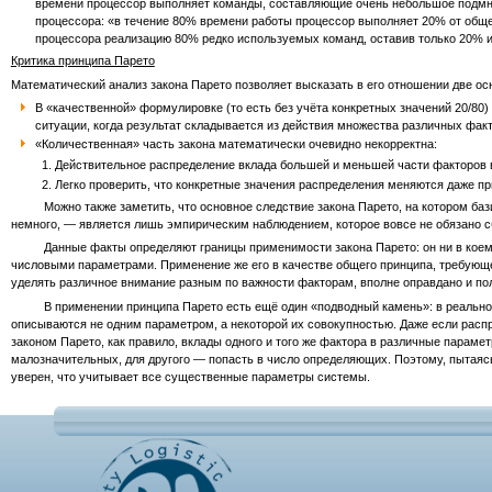
времени процессор выполняет команды, составляющие очень небольшое подмно
процессора: «в течение 80% времени работы процессор выполняет 20% от обще
процессора реализацию 80% редко используемых команд, оставив только 20% и
Критика принципа Парето
Математический анализ закона Парето позволяет высказать в его отношении две ос
В «качественной» формулировке (то есть без учёта конкретных значений 20/80)
ситуации, когда результат складывается из действия множества различных факт
«Количественная» часть закона математически очевидно некорректна:
Действительное распределение вклада большей и меньшей части факторов в 
Легко проверить, что конкретные значения распределения меняются даже пр
Можно также заметить, что основное следствие закона Парето, на котором базиру
немного, — является лишь эмпирическим наблюдением, которое вовсе не обязано с
Данные факты определяют границы применимости закона Парето: он ни в коем с
числовыми параметрами. Применение же его в качестве общего принципа, требующе
уделять различное внимание разным по важности факторам, вполне оправдано и по
В применении принципа Парето есть ещё один «подводный камень»: в реально с
описываются не одним параметром, а некоторой их совокупностью. Даже если расп
законом Парето, как правило, вклады одного и того же фактора в различные параме
малозначительных, для другого — попасть в число определяющих. Поэтому, пытаяс
уверен, что учитывает все существенные параметры системы.