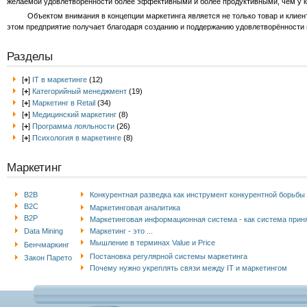
желаемой удовлетворённости более эффективными и более продуктивными, чем у к
Объектом внимания в концепции маркетинга является не только товар и клиенты 
этом предприятие получает благодаря созданию и поддержанию удовлетворённости 
Разделы
[
+
]
IT в маркетинге
(12)
[
+
]
Категорийный менеджмент
(19)
[
+
]
Маркетинг в Retail
(34)
[
+
]
Медицинский маркетинг
(8)
[
+
]
Программа лояльности
(26)
[
+
]
Психология в маркетинге
(8)
Маркетинг
B2B
Конкурентная разведка как инструмент конкурентной борьбы
B2C
Маркетинговая аналитика
B2P
Маркетинговая информационная система - как система прин
Data Mining
Маркетинг - это ...
Мышление в терминах Value и Price
Бенчмаркинг
Постановка регулярной системы маркетинга
Закон Парето
Почему нужно укреплять связи между IT и маркетингом