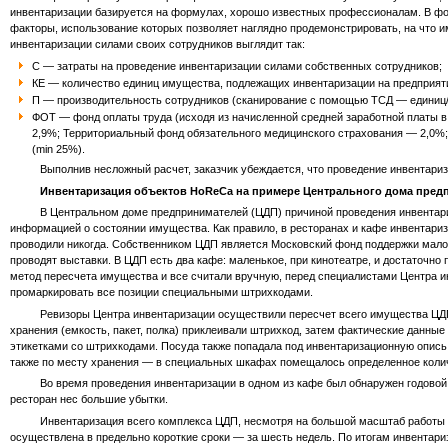
инвентаризации базируется на формулах, хорошо известных профессионалам. В фо
факторы, использование которых позволяет наглядно продемонстрировать, на что и
инвентаризации силами своих сотрудников выглядит так:
С — затраты на проведение инвентаризации силами собственных сотрудников;
КЕ — количество единиц имущества, подлежащих инвентаризации на предприят
П — производительность сотрудников (сканирование с помощью ТСД — единиц/
ФОТ — фонд оплаты труда (исходя из начисленной средней заработной платы в
2,9%; Территориальный фонд обязательного медицинского страхования — 2,0%
(min 25%).
Выполнив несложный расчет, заказчик убеждается, что проведение инвентариза
Инвентаризация объектов HoReCa на примере Центрального дома пред
В Центральном доме предпринимателей (ЦДП) причиной проведения инвентаризац
информацией о состоянии имущества. Как правило, в ресторанах и кафе инвентари
проводили никогда. Собственником ЦДП является Московский фонд поддержки малог
проводят выставки. В ЦДП есть два кафе: маленькое, при кинотеатре, и достаточн
метод пересчета имущества и все считали вручную, перед специалистами Центра и
промаркировать все позиции специальными штрихкодами.
Ревизоры Центра инвентаризации осуществили пересчет всего имущества ЦДП, в
хранения (емкость, пакет, полка) приклеивали штрихкод, затем фактические данны
этикетками со штрихкодами. Посуда также попадала под инвентаризационную опись,
также по месту хранения — в специальных шкафах помещалось определенное коли
Во время проведения инвентаризации в одном из кафе был обнаружен годовой запа
ресторан нес большие убытки.
Инвентаризация всего комплекса ЦДП, несмотря на большой масштаб работы — 4,
осуществлена в предельно короткие сроки — за шесть недель. По итогам инвентар