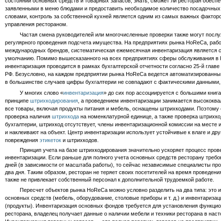
состоянии основных средств и товарных запасов, знать, сможет ли ресторан обеспе
заявленными в меню блюдами и предоставить необходимое количество посадочных
словами, контроль за собственной кухней является одним из самых важных фактор
управления рестораном.
Частая смена руководителей или многочисленные проверки также могут послуж
регулярного проведения подсчета имущества. На предприятиях рынка HoReCa, ра
международных брендов, систематическая ежемесячная инвентаризация является 
умолчанию. Помимо вышесказанного на всех предприятиях сферы обслуживания в 
инвентаризация проводится в рамках бухгалтерской отчетности согласно 25‑й главе
РФ. Безусловно, на каждом предприятии рынка HoReCa ведется автоматизированны
в большинстве случаев цифры бухгалтерии не совпадают с фактическими данными,
У многих слово «
инвентаризация
» до сих пор ассоциируется с большими книг
принципе
штрихкодирования
, а проведением инвентаризации занимается высокок
все товары, включая продукты питания и мебель, оснащены штрихкодами. Поэтому 
проверка наличия
штрихкода
на номенклатурной единице, а также проверка штрихко
бухгалтерии, штрихкод отсутствует, члены инвентаризационной комиссии на месте
и наклеивают на объект. Центр инвентаризации использует устойчивые к влаге и др
повреждения
этикеток
и штрихкодов.
Принцип учета на базе штрихкодирования значительно ускоряет процесс пров
инвентаризации. Если раньше для полного учета основных средств ресторану требо
дней (в зависимости от масштаба работы), то сейчас независимые специалисты про
два дня. Таким образом, ресторан не теряет своих посетителей на время проведени
также не привлекает собственный персонал к дополнительной трудоемкой работе.
Пересчет объектов рынка HoReCa можно условно разделить на два типа: это и
основных средств (мебель, оборудование, столовые приборы и т. д.) и инвентариза
(продукты). Инвентаризация основных фондов требуется для установления функци
ресторана, владелец получает данные о наличии мебели и техники ресторана в нас