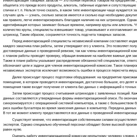
Инвентаризация товарных запасов — это полная перепись товаров на предприятии.
общепита это прежде всего продукты, алкоголь, табачные изделия и сопутствующие
спички и т. п. Нельзя точно сказать, в каком типе инвентаризации чаще нуждается з
случаях цель — узнать, сколько запасов имеется и сколько еще необходимо докупи
как правило, легче инвентаризировать благодаря наличию на них штрихкодов. Однак
идентификация которых занимает больше времени, например крупы или алкоголь. Ч
количество крупы, специалисты взвешивают товар, упаковывают и изготавливают 
штрихкод. Таким образом, сохраняется точность подсчета товарных запасов.
Перед инвентаризацией специалисты независимой компании составляют индив
каждого заказчика план работы, затем утверждают его у клиента. Это позволяет по
достоверные данные о проведенной ревизии, так как члены инвентаризационной ком
с планом работы проводят проверку, обращая внимание на наиболее важные для за
Также в плане работы указывают распределение обязанностей специалистов, ответ
обозначают цели и задачи для членов инвентаризационной комиссии. Такое планир
независимых экспертов исключает возможность ошибки в процессе пересчета имущ
Далее происходит процесс подготовки оборудования: на предприятие приезжают 
помещение, в котором проводится инвентаризация, достаточно большое, его делят н
помещения также входит получение от клиента баз данных с информацией о точных 
Затем происходит процесс считывания штрихкодов с заявленных позиций. Кажды
данных составляются утвержденные формы инвентаризационной описи. По оконча
синхронизируется с операционной системой компьютера, а также с большинством бух
риск ошибки бухгалтера во время занесения данных в компьютер. Передача данных
В тот же момент клиенту предоставляются все данные о проведенной инвентаризаци
Существует мнение, что инвентаризация собственными силами осуществляется 
экспертов. Однако специально обученный персонал обладает более высокой произво
равен нулю.
Оценить работу инвентаризационной комиссии неопытному человеку сложно, поэт