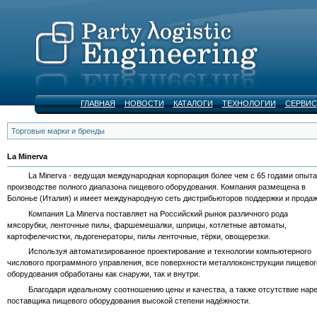
ГЛАВНАЯ
НОВОСТИ
КАТАЛОГИ
ТЕХНОЛОГИИ
СЕРВИС
Торговые марки и бренды
La Minerva
La Minerva - ведущая международная корпорация более чем с 65 годами опыта
производстве полного диапазона пищевого оборудования. Компания размещена в
Болонье (Италия) и имеет международную сеть дистрибьюторов поддержки и продаж
Компания La Minerva поставляет на Российский рынок различного рода
мясорубки, ленточные пилы, фаршемешалки, шприцы, котлетные автоматы,
картофелечистки, льдогенераторы, пилы ленточные, тёрки, овощерезки.
Используя автоматизированное проектирование и технологии компьютерного
числового программного управления, все поверхности металлоконструкции пищевог
оборудования обработаны как снаружи, так и внутри.
Благодаря идеальному соотношению цены и качества, а также отсутствие нарека
поставщика пищевого оборудования высокой степени надёжности.