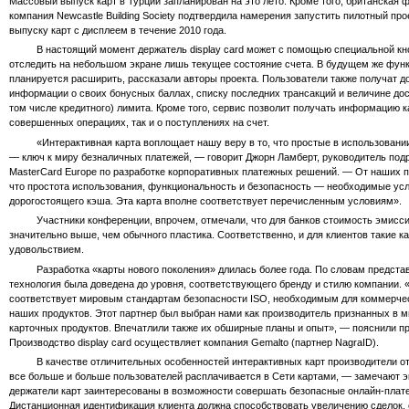
Массовый выпуск карт в Турции запланирован на это лето. Кроме того, британская 
компания Newcastle Building Society подтвердила намерения запустить пилотный про
выпуску карт с дисплеем в течение 2010 года.
В настоящий момент держатель display card может с помощью специальной кн
отследить на небольшом экране лишь текущее состояние счета. В будущем же фун
планируется расширить, рассказали авторы проекта. Пользователи также получат до
информации о своих бонусных баллах, списку последних трансакций и величине дос
том числе кредитного) лимита. Кроме того, сервис позволит получать информацию к
совершенных операциях, так и о поступлениях на счет.
«Интерактивная карта воплощает нашу веру в то, что простые в использовании
— ключ к миру безналичных платежей, — говорит Джорн Ламберт, руководитель под
MasterCard Europe по разработке корпоративных платежных решений. — От наших 
что простота использования, функциональность и безопасность — необходимые ус
дорогостоящего кэша. Эта карта вполне соответствует перечисленным условиям».
Участники конференции, впрочем, отмечали, что для банков стоимость эмиссии
значительно выше, чем обычного пластика. Соответственно, и для клиентов такие к
удовольствием.
Разработка «карты нового поколения» длилась более года. По словам представ
технология была доведена до уровня, соответствующего бренду и стилю компании. «
соответствует мировым стандартам безопасности ISO, необходимым для коммерчес
наших продуктов. Этот партнер был выбран нами как производитель признанных в м
карточных продуктов. Впечатлили также их обширные планы и опыт», — пояснили пр
Производство display card осуществляет компания Gemalto (партнер NagraID).
В качестве отличительных особенностей интерактивных карт производители от
все больше и больше пользователей расплачивается в Сети картами, — замечают 
держатели карт заинтересованы в возможности совершать безопасные онлайн-плате
Дистанционная идентификация клиента должна способствовать увеличению сделок