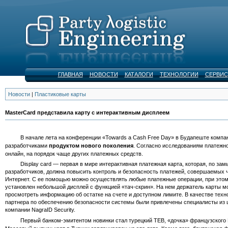
ГЛАВНАЯ
НОВОСТИ
КАТАЛОГИ
ТЕХНОЛОГИИ
СЕРВИС
Новости
|
Пластиковые карты
MasterCard представила карту с интерактивным дисплеем
В начале лета на конференции «Towards a Cash Free Day» в Будапеште компания 
разработчиками
продуктом нового поколения
. Согласно исследованиям платежно
онлайн, на порядок чаще других платежных средств.
Display card — первая в мире интерактивная платежная карта, которая, по зам
разработчиков, должна повысить контроль и безопасность платежей, совершаемых 
Интернет. С ее помощью можно осуществлять любые платежные операции, при этом
установлен небольшой дисплей с функцией «тач-скрин». На нем держатель карты м
просмотреть информацию об остатке на счете и доступном лимите. В качестве техн
партнера по обеспечению безопасности системы были привлечены специалисты из
компании NagraID Security.
Первый банком-эмитентом новинки стал турецкий TEB, «дочка» французского B