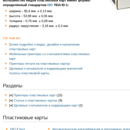
Большинство видов пластиковых карт имеют формат
определённый стандартом
ISO
7810 ID-1:
ширина – 85,6 мм. ± 0,13 мм.
высота – 53,98 мм. ± 0,06 мм.
толщина – 0,76 мм. ± 0,08 мм.
радиус закругления – 3,18 мм. ± 0,3 мм.
См. так же:
Более подробно о видах, дизайне и назначении
пластиковых карт
Мобильные принтеры со считывателями пластиковых
карт
Принтеры печати на пластиковых картах
Щелевые считыватели и кодировщики магнитной
полосы пластиковой карты
Разделы
[
+
]
Принтеры пластиковых карт
(15)
[
+
]
Статьи о пластиковых картах
(9)
[
+
]
Щелевые считыватели и кодировщики карт
(2)
Пластиковые карты
HID iClass
Автоматическая идентификация в программах лоял