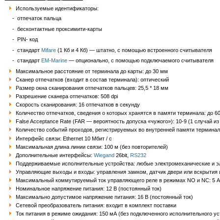
Используемые идентификаторы:
- отпечаток пальца
- бесконтактные проксимити-карты
- PIN- код
- стандарт
Mifare
(1 Кб и 4 Кб) — штатно, с помощью встроенного считывателя
- стандарт
EM-Marine
— опционально, с помощью подключаемого считывателя
Максимальное расстояние от терминала до карты: до 30 мм
Сканер отпечатков (входит в состав терминала): оптический
Размер окна сканирования отпечатков пальцев: 25,5 * 18 мм
Разрешение сканера отпечатков: 508 dpi
Скорость сканирования: 16 отпечатков в секунду
Количество отпечатков, сведения о которых хранятся в памяти терминала: до 6
False Acceptance Rate (FAR — вероятность допуска «чужого»): 10-9 (1 случай из 
Количество событий проходов, регистрируемых во внутренней памяти терминал
Интерфейс связи: Ethernet 10 Мбит / с
Максимальная длина линии связи: 100 м (без повторителей)
Дополнительные интерфейсы:
Wiegand
26bit,
RS232
Поддерживаемые исполнительные устройства: любые электромеханические и эле
Управляющие выходы и входы: управления замком, датчик двери или вскрытия 
Максимальный коммутируемый ток управляющего реле в режимах NO и NC: 5 А
Номинальное напряжение питания: 12 В (постоянный ток)
Максимально допустимое напряжение питания: 16 В (постоянный ток)
Сетевой преобразователь питания: входит в комплект поставки
Ток питания в режиме ожидания: 150 мА (без подключенного исполнительного ус