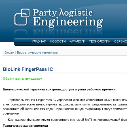
ГЛАВНАЯ
НОВОСТИ
КАТАЛОГИ
ТЕХНОЛОГИИ
СЕРВИС
BioLink
|
Биометрические терминалы
BioLink FingerPass IC
Обратиться к менеджеру
Биометрический терминал контроля доступа и учета рабочего времени.
Терминалы BioLink FingerPass IC управляют любыми исполнительными механизма
электромеханические замки, турникеты, шлюзы, калитки по предъявлению авторизо
бесконтактной карты или PIN-кода. Перечисленные идентификаторы могут применятьс
сочетаниях.
Как правило, функционируют совместно с системой BioTime, интегрирующей функц
Технические характеристики