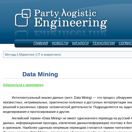
ГЛАВНАЯ
НОВОСТИ
КАТАЛОГИ
ТЕХНОЛОГИИ
СЕРВИС
Методы
|
Маркетинг
|
IT в маркетинге
Data Mining
Обратиться к менеджеру
Интеллектуальный анализ данных (англ. Data Mining) — это процесс обнаружен
неизвестных, нетривиальных, практически полезных и доступных интерпретации зн
решений в различных сферах человеческой деятельности. Подразделяется на задач
моделирования и прогнозирования и другие.
Английский термин «Data Mining» не имеет однозначного перевода на русский я
данных, информационная проходка, извлечение данных/информации) поэтому в бол
в оригинале. Наиболее удачным непрямым переводом считается термин «интеллект