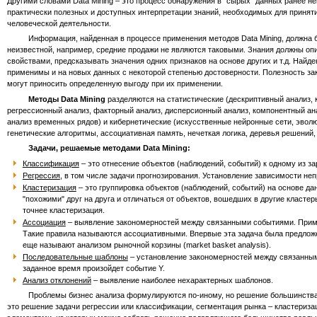
Другими словами Data Mining – это процесс обнаружения в "сырых" данных ранее н
практически полезных и доступных интерпретации знаний, необходимых для принят
человеческой деятельности.
Информация, найденная в процессе применения методов Data Mining, должна б
неизвестной, например, средние продажи не являются таковыми. Знания должны оп
свойствами, предсказывать значения одних признаков на основе других и т.д. Найд
применимы и на новых данных с некоторой степенью достоверности. Полезность зак
могут приносить определенную выгоду при их применении.
Методы Data Mining
разделяются на статистические (дескриптивный анализ,
регрессионный анализ, факторный анализ, дисперсионный анализ, компонентный ан
анализ временных рядов) и кибернетические (искусственные нейронные сети, эвол
генетические алгоритмы, ассоциативная память, нечеткая логика, деревья решений,
Задачи, решаемые методами Data Mining:
Классификация
– это отнесение объектов (наблюдений, событий) к одному из за
Регрессия
, в том числе задачи прогнозирования. Установление зависимости н
Кластеризация
– это группировка объектов (наблюдений, событий) на основе д
"похожими" друг на друга и отличаться от объектов, вошедших в другие класт
точнее кластеризация.
Ассоциация
– выявление закономерностей между связанными событиями. Пример
Такие правила называются ассоциативными. Впервые эта задача была предлож
еще называют анализом рыночной корзины (market basket analysis).
Последовательные шаблоны
– установление закономерностей между связанными
заданное время произойдет событие Y.
Анализ отклонений
– выявление наиболее нехарактерных шаблонов.
Проблемы бизнес анализа формулируются по-иному, но решение большинства из ни
это решение задачи регрессии или классификации, сегментация рынка – кластеризац