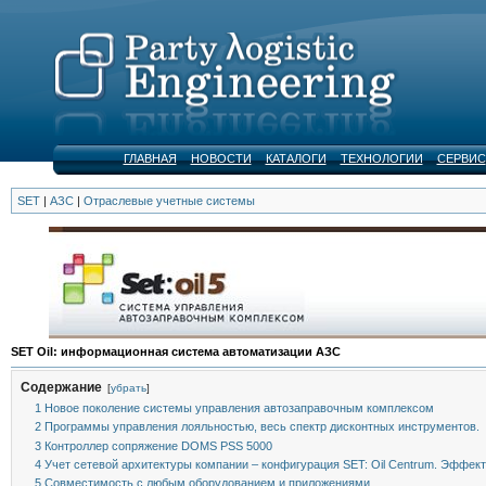
ГЛАВНАЯ
НОВОСТИ
КАТАЛОГИ
ТЕХНОЛОГИИ
СЕРВИС
SET
|
АЗС
|
Отраслевые учетные системы
SET Oil: информационная система автоматизации АЗС
Содержание
[
убрать
]
1
Новое поколение системы управления автозаправочным комплексом
2
Программы управления лояльностью, весь спектр дисконтных инструментов.
3
Контроллер сопряжение DOMS PSS 5000
4
Учет сетевой архитектуры компании – конфигурация SET: Oil Centrum. Эффект
5
Совместимость с любым оборудованием и приложениями.