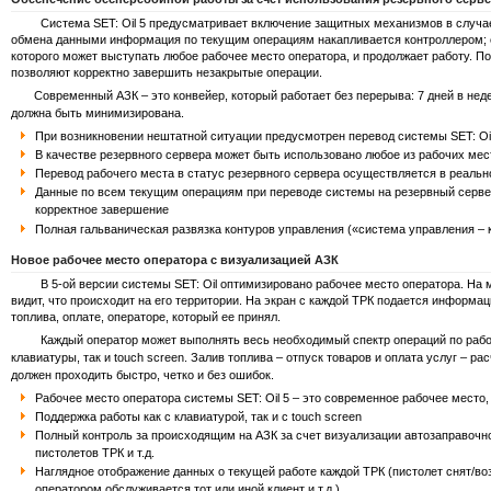
Система SET: Oil 5 предусматривает включение защитных механизмов в случае 
обмена данными информация по текущим операциям накапливается контроллером; с
которого может выступать любое рабочее место оператора, и продолжает работу. 
позволяют корректно завершить незакрытые операции.
Современный АЗК – это конвейер, который работает без перерыва: 7 дней в неделю
должна быть минимизирована.
При возникновении нештатной ситуации предусмотрен перевод системы SET: Oil
В качестве резервного сервера может быть использовано любое из рабочих мес
Перевод рабочего места в статус резервного сервера осуществляется в реаль
Данные по всем текущим операциям при переводе системы на резервный сервер
корректное завершение
Полная гальваническая развязка контуров управления («система управления – 
Новое рабочее место оператора с визуализацией АЗК
В 5-ой версии системы SET: Oil оптимизировано рабочее место оператора. На м
видит, что происходит на его территории. На экран с каждой ТРК подается информа
топлива, оплате, операторе, который ее принял.
Каждый оператор может выполнять весь необходимый спектр операций по работе
клавиатуры, так и touch screen. Залив топлива – отпуск товаров и оплата услуг – р
должен проходить быстро, четко и без ошибок.
Рабочее место оператора системы SET: Oil 5 – это современное рабочее мест
Поддержка работы как с клавиатурой, так и с touch screen
Полный контроль за происходящим на АЗК за счет визуализации автозаправочно
пистолетов ТРК и т.д.
Наглядное отображение данных о текущей работе каждой ТРК (пистолет снят/воз
оператором обслуживается тот или иной клиент и т.д.)