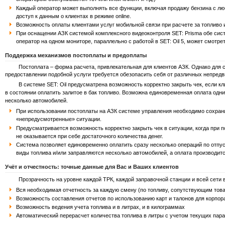
Каждый оператор может выполнять все функции, включая продажу бензина с люб
доступ к данным о клиентах в режиме online.
Возможность оплаты клиентами услуг мобильной связи при расчете за топливо
При оснащении АЗК системой комплексного видеоконтроля SET: Prisma обе систе
оператор на одном мониторе, параллельно с работой в SET: Oil 5, может смотре
Поддержка механизмов постоплаты и предоплаты
Постоплата – форма расчета, привлекательная для клиентов АЗК. Однако для са
предоставлении подобной услуги требуется обезопасить себя от различных непред
В системе SET: Oil предусматрена возможность корректно закрыть чек, если кли
в состоянии оплатить залитое в бак топливо. Возможна единовременная оплата одни
несколько автомобилей.
При использовании постоплаты на АЗК системе управления необходимо сохрани
«непредусмотренные» ситуации.
Предусматривается возможность корректно закрыть чек в ситуации, когда при п
не оказывается при себе достаточного количества денег.
Система позволяет единовременно оплатить сразу несколько операций по отпус
виды топлива и/или заправляются несколько автомобилей, а оплата производитс
Учёт и отчестность: точные данные для Вас и Ваших клиентов
Прозрачность на уровне каждой ТРК, каждой заправочной станции и всей сети в
Вся необходимая отчетность за каждую смену (по топливу, сопутствующим тов
Возможность составления отчетов по использованию карт и талонов для корпор
Возможность ведения учета топлива и в литрах, и в килограммах
Автоматический перерасчет количества топлива в литры с учетом текущих пар