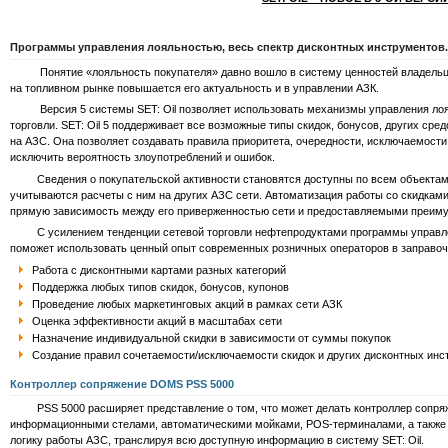
Программы управления лояльностью, весь спектр дисконтных инструментов.
Понятие «лояльность покупателя» давно вошло в систему ценностей владельцев
на топливном рынке повышается его актуальность и в управлении АЗК.
Версия 5 системы SET: Oil позволяет использовать механизмы управления лоял
торговли. SET: Oil 5 поддерживает все возможные типы скидок, бонусов, других ср
на АЗС. Она позволяет создавать правила приоритета, очередности, исключаемости
исключить вероятность злоупотреблений и ошибок.
Сведения о покупательской активности становятся доступны по всем объектам с
учитываются расчеты с ним на других АЗС сети. Автоматизация работы со скидками 
прямую зависимость между его приверженностью сети и предоставляемыми преим
С усилением тенденции сетевой торговли нефтепродуктами программы управлени
поможет использовать ценный опыт современных розничных операторов в заправоч
Работа с дисконтными картами разных категорий
Поддержка любых типов скидок, бонусов, купонов
Проведение любых маркетинговых акций в рамках сети АЗК
Оценка эффективности акций в масштабах сети
Назначение индивидуальной скидки в зависимости от суммы покупок
Создание правил сочетаемости/исключаемости скидок и других дисконтных инс
Контроллер сопряжение DOMS PSS 5000
PSS 5000 расширяет представление о том, что может делать контроллер сопряже
информационными стелами, автоматическими мойками, POS-терминалами, а также 
логику работы АЗС, транслируя всю доступную информацию в систему SET: Oil.