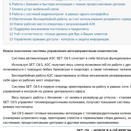
6
Работа с банками и быстрая интеграция с новым процессинговым центром
7
Оплата услуг мобильной связи
8
Работа с системой видеоконтроля в рамках одного интерфейса
9
Обеспечение бесперебойной работы за счет использования резервного серве
10
Новое рабочее место оператора с визуализацией АЗК
11
Поддержка механизмов постоплаты и предоплаты
12
Учёт и отчестность: точные данные для Вас и Ваших клиентов
13
Управление правами доступа - контроль и защита информации.
Новое поколение системы управления автозаправочным комплексом
Система автоматизации АЗС SET: Oil 5 сочетает в себе богатую функциональност
Используя SET: Oil 5, АЗС получает весь спектр возможностей по работе с диск
оплачиваться с помощью любых банковских и смарткарт, а также топливных талонов
Бесперебойная работа АЗС гарантирована особым механизмом резервирования, з
себя одно из рабочих мест оператора.
Система SET: Oil 5 в первую очередь ориентирована на работу в рамках сети. О
управления и контроля на уровне центрального офиса.
Весь процесс работы с бензином – от залива в резервуар до отпуска – станови
SET: Oil 5 управляет топливораздаточными колонками, получает показания систем
режиме постоплаты.
Set Oil 5 имеет готовые механизмы интеграции с топливораздаточными колонкам
(сканерами штрихового кода, принтерами этикеток и терминалами сбора данных), 
системами, процессинговыми центрами и другими внешними приложениями.
SET: OIL – НОВОЕ В 5-ОЙ ВЕРСИ