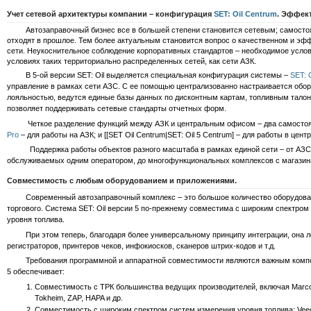
Учет сетевой архитектуры компании – конфигурация
SET: Oil Centrum
. Эффект
Автозаправочный бизнес все в большей степени становится сетевым; самосто
отходят в прошлое. Тем более актуальным становится вопрос о качественном и э
сети. Неукоснительное соблюдение корпоративных стандартов – необходимое услови
условиях таких территориально распределенных сетей, как сети АЗК.
В 5-ой версии SET: Oil выделяется специальная конфигурация системы –
SET: 
управление в рамках сети АЗС. С ее помощью централизованно настраивается обо
лояльностью, ведутся единые базы данных по дисконтным картам, топливным талон
позволяет поддерживать сетевые стандарты отчетных форм.
Четкое разделение функций между АЗК и центральным офисом – два самостоя
Pro
– для работы на АЗК; и [[SET Oil Centrum|SET: Oil 5 Centrum] – для работы в цен
Поддержка работы объектов разного масштаба в рамках единой сети – от АЗС-
обслуживаемых одним оператором, до многофункциональных комплексов с магазина
Совместимость с любым оборудованием и приложениями.
Современный автозаправочный комплекс – это большое количество оборудования,
торгового. Система SET: Oil версии 5 по-прежнему совместима с широким спектро
уровня топлива.
При этом теперь, благодаря более универсальному принципу интеграции, она л
регистраторов, принтеров чеков, инфокиосков, сканеров штрих-кодов и т.д.
Требования программной и аппаратной совместимости являются важным компонен
5 обеспечивает:
Совместимость с ТРК большинства ведущих производителей, включая Marconi, 
Tokheim, ZAP, HAPA и др.
Совместимость с широким спектром систем измерения уровня топлива: Veed