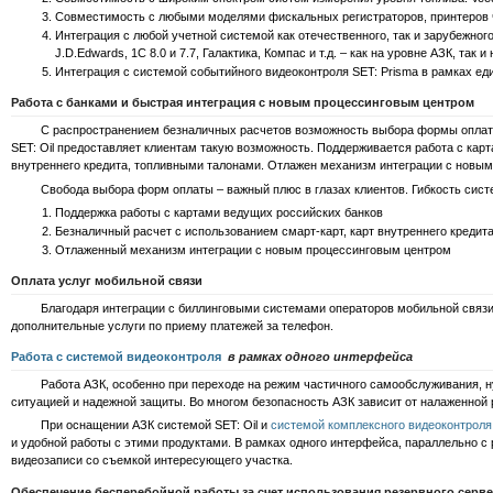
Совместимость с любыми моделями фискальных регистраторов, принтеров че
Интеграция с любой учетной системой как отечественного, так и зарубежного 
J.D.Edwards, 1C 8.0 и 7.7, Галактика, Компас и т.д. – как на уровне АЗК, так
Интеграция с системой событийного видеоконтроля SET: Prisma в рамках ед
Работа с банками и быстрая интеграция с новым процессинговым центром
С распространением безналичных расчетов возможность выбора формы оплаты 
SET: Oil предоставляет клиентам такую возможность. Поддерживается работа с кар
внутреннего кредита, топливными талонами. Отлажен механизм интеграции с новы
Свобода выбора форм оплаты – важный плюс в глазах клиентов. Гибкость системы 
Поддержка работы с картами ведущих российских банков
Безналичный расчет с использованием смарт-карт, карт внутреннего кредит
Отлаженный механизм интеграции с новым процессинговым центром
Оплата услуг мобильной связи
Благодаря интеграции с биллинговыми системами операторов мобильной связи си
дополнительные услуги по приему платежей за телефон.
Работа с системой видеоконтроля
в рамках одного интерфейса
Работа АЗК, особенно при переходе на режим частичного самообслуживания, нуж
ситуацией и надежной защиты. Во многом безопасность АЗК зависит от налаженной
При оснащении АЗК системой SET: Oil и
системой комплексного видеоконтроля
и удобной работы с этими продуктами. В рамках одного интерфейса, параллельно с р
видеозаписи со съемкой интересующего участка.
Обеспечение бесперебойной работы за счет использования резервного серв