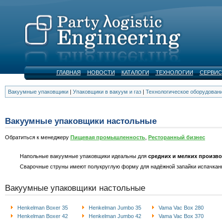
ГЛАВНАЯ
НОВОСТИ
КАТАЛОГИ
ТЕХНОЛОГИИ
СЕРВИС
Вакуумные упаковщики
|
Упаковщики в вакуум и газ
|
Технологическое оборудован
Вакуумные упаковщики настольные
Обратиться к менеджеру
Пищевая промышленность
,
Ресторанный бизнес
Напольные вакуумные упаковщики идеальны для
средних и мелких произво
Сварочные струны имеют полукруглую форму для надёжной запайки испачканн
Вакуумные упаковщики настольные
Henkelman Boxer 35
Henkelman Jumbo 35
Vama Vac Box 280
Henkelman Boxer 42
Henkelman Jumbo 42
Vama Vac Box 370