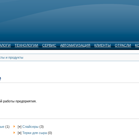
АЛОГИ
ТЕХНОЛОГИИ
СЕРВИС
АВТОМАТИЗАЦИЯ
КЛИЕНТЫ
ОТРАСЛИ
К
кты и продукты
е
 работы предприятия.
ные
(1)
[
+
]
Слайсеры
(3)
[
×
]
Терки для сыра
(0)