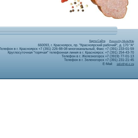
Карта Сайта
Powered by MediaWiki
660093, г. Красноярск, пр. "Красноярский рабочий", д. 170 "А"
Телефон в г. Красноярск +7 (391) 226-88-08 многоканальный, Факс +7 (391) 233-01-59
Круглосуточная "горячая" телефонная линия в г. Красноярск: +7 (391) 254-43-70
Телефон в г. Железногорск +7 (3919) 77-01-13
Телефон в г. Зеленогорск +7 (391) 231-21-45
info@pl-e.ru
E-Mail: