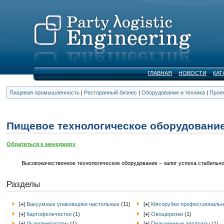
ГЛАВНАЯ
НОВОСТИ
КАТ
Пищевая промышленность
|
Ресторанный бизнес
|
Оборудование и техника
|
Прое
Пищевое технологическое оборудовани
Обратиться к менеджеру
Высококачественное технологическое оборудование – залог успеха стабильной
Разделы
[
+
]
Вакуумные упаковщики настольные
(11)
[
+
]
Мясорубки профессиональ
[
+
]
Картофелечистки
(1)
[
+
]
Овощерезки
(1)
[
+
]
Льдогенераторы
(1)
[
+
]
Пельменные аппараты
(1)