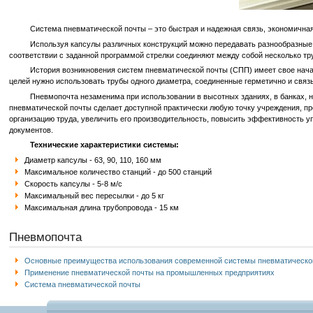
Система пневматической почты – это быстрая и надежная связь, экономичная
Используя капсулы различных конструкций можно передавать разнообразные грузы
соответствии с заданной программой стрелки соединяют между собой несколько тр
История возникновения систем пневматической почты (СПП) имеет свое начало в
целей нужно использовать трубы одного диаметра, соединенные герметично и свя
Пневмопочта незаменима при использовании в высотных зданиях, в банках, на ск
пневматической почты сделает доступной практически любую точку учреждения, пр
организацию труда, увеличить его производительность, повысить эффективность у
документов.
Технические характеристики системы:
Диаметр капсулы - 63, 90, 110, 160 мм
Максимальное количество станций - до 500 станций
Скорость капсулы - 5-8 м/с
Максимальный вес пересылки - до 5 кг
Максимальная длина трубопровода - 15 км
Пневмопочта
Основные преимущества использования современной системы пневматическо
Применение пневматической почты на промышленных предприятиях
Система пневматической почты