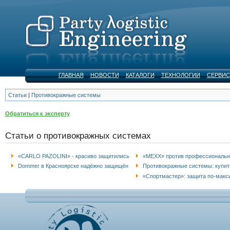
ГЛАВНАЯ
НОВОСТИ
КАТАЛОГИ
ТЕХНОЛОГИИ
СЕРВИС
Статьи
|
Противокражные системы
Обратиться к эксперту
Статьи о противокражных системах
«CARLO PAZOLINI» - красиво защитились
«MEXX» против профессиональн
Dommer в Красноярске надёжно защищён
Противокражные системы: купить
«Спортмастер»: защита по-мак