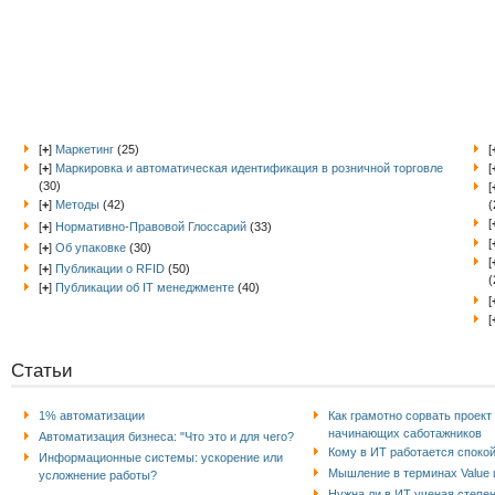
[
+
]
Маркетинг
(25)
[
[
+
]
Маркировка и автоматическая идентификация в розничной торговле
[
(30)
[
[
+
]
Методы
(42)
(
[
[
+
]
Нормативно-Правовой Глоссарий
(33)
[
[
+
]
Об упаковке
(30)
[
[
+
]
Публикации о RFID
(50)
(
[
+
]
Публикации об IT менеджменте
(40)
[
[
Статьи
1% автоматизации
Как грамотно сорвать проект
начинающих саботажников
Автоматизация бизнеса: "Что это и для чего?
Кому в ИТ работается споко
Информационные системы: ускорение или
Мышление в терминах Value и
усложнение работы?
Нужна ли в ИТ ученая степе