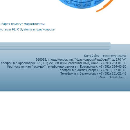
в барах помогут маркетологам
истемы FLIR Systems в Красноярске
Карта Сайта
Powered by MediaWiki
660093, г. Красноярск, пр. "Красноярский рабочий", д. 170 "А"
Телефон в г. Красноярск +7 (391) 226-88-08 многоканальный, Факс +7 (391) 233-01-59
Круглосуточная "горячая" телефонная линия в г. Красноярск: +7 (391) 254-43-70
Телефон в г. Железногорск +7 (3919) 77-01-13
Телефон в г. Зеленогорск +7 (391) 231-21-45
info@pl-e.ru
E-Mail: